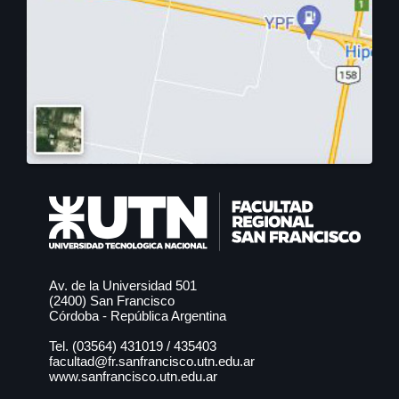
Posgrado: Especialización en
Minería de Datos
Próximamente
Posgrado: Maestría en Ingeniería
Ambiental
Próximamente
Av. de la Universidad 501
(2400) San Francisco
Córdoba - República Argentina
Tel. (03564)
431019
/
435403
facultad@fr.sanfrancisco.utn.edu.ar
Posgrado: Maestría en Minería de
www.sanfrancisco.utn.edu.ar
Datos