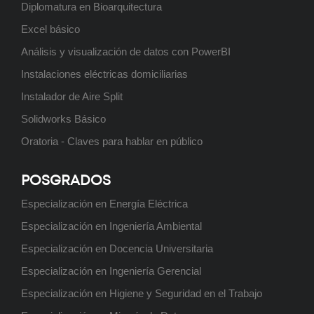
Diplomatura en Bioarquitectura
Posgrado: Maestría en
Administración de Negocios
Excel básico
ABIERTO
Análisis y visualización de datos con PowerBI
Instalaciones eléctricas domiciliarias
Instalador de Aire Split
Solidworks Básico
Ingeniería Electrónica
Próximamente
Oratoria - Claves para hablar en público
POSGRADOS
Especialización en Energía Eléctrica
Ingeniería Electromecánica
Especialización en Ingeniería Ambiental
Próximamente
Especialización en Docencia Universitaria
Especialización en Ingeniería Gerencial
Especialización en Higiene y Seguridad en el Trabajo
Licenciatura en Administración