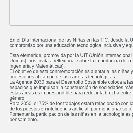
Posgrado: Maestría en
Administración de Negocios
En el Día Internacional de las Niñas en las TIC, desde l
ABIERTO
compromiso por una educación tecnológica inclusiva y equi
Esta efeméride, promovida por la UIT (Unión Internacion
Unidas), nos invita a reflexionar sobre la importancia de c
Ingeniería y Matemáticas).
El objetivo de esta conmemoración es alentar a las niñas y
Licenciatura en Administración
profesiones al campo de las carreras tecnológicas.
Rural
La Agenda 2030 para el Desarrollo Sostenible coloca a las
espacios que impulsan la construcción de sociedades más i
Próximamente
estas áreas es imprescindible para reducir la brecha entre
género.
Para 2050, el 75% de los trabajos estará relacionado con
de los puestos en inteligencia artificial, por mencionar solo
Fomentar la participación de las niñas en la tecnología es
pensamiento.
Ingeniería en Sistemas de
Información