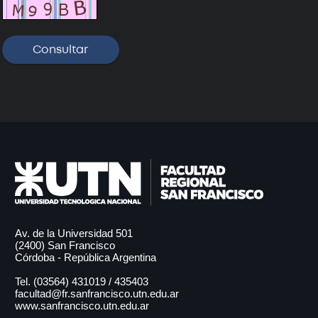
: Maestría en Redes
de Datos
Próximamente
Av. de la Universidad 501
(2400) San Francisco
Córdoba - República Argentina
Tel. (03564)
431019
/
435403
facultad@fr.sanfrancisco.utn.edu.ar
www.sanfrancisco.utn.edu.ar