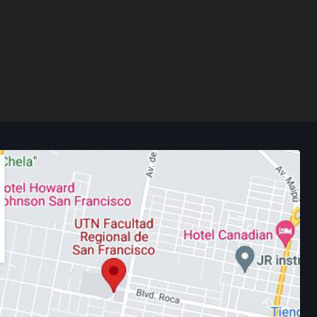
Posgrado: Especialización en
Posgrado
Energía Eléctrica
Próximamente
Curso: Solidworks Básico
Próximamente