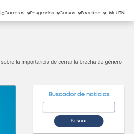
l
Servicios
Obs. Astronómico
Correo
Clima
Carreras
Posgrados
Cursos
Facultad
Mi UTN
cio
ar sobre la importancia de cerrar la brecha de género
Buscador de noticias
Buscar