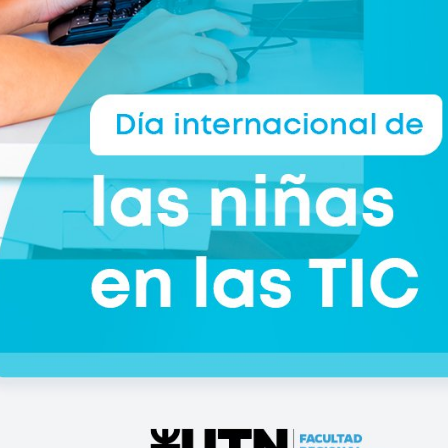
Curso: Diplomatura en
Posgrado
Bioarquitectura
Ing
ABIERTO