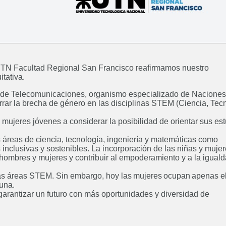
Ingeniería Electrónica
Ingenie
Próximamente
a UTN Facultad Regional San Francisco reafirmamos nuestro
tativa.
al de Telecomunicaciones, organismo especializado de Naciones
errar la brecha de género en las disciplinas STEM (Ciencia, Tec
 mujeres jóvenes a considerar la posibilidad de orientar sus est
Ingeniería Industrial
Ing
Próximamente
 áreas de ciencia, tecnología, ingeniería y matemáticas como
nclusivas y sostenibles. La incorporación de las niñas y muje
 hombres y mujeres y contribuir al empoderamiento y a la igual
 las áreas STEM. Sin embargo, hoy las mujeres ocupan apenas 
 una.
 garantizar un futuro con más oportunidades y diversidad de
Curso: Excel básico
Curso: An
Próximamente
de d