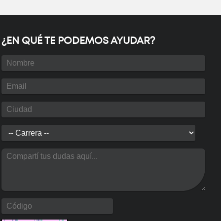
Próximamente
¿EN QUÉ TE PODEMOS AYUDAR?
rado: Maestría en
niería Ambiental
Próximamente
: Especialización en
niería Ambiental
Próximamente