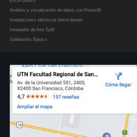
Tecnicatura Universitaria en
Excel básico
Programación
Análisis y visualización de datos con PowerBI
Próximamente
Instalaciones eléctricas domiciliarias
Instalador de Aire Split
Solidworks Básico
Curso: Instalador de Aire Split
Próximamente