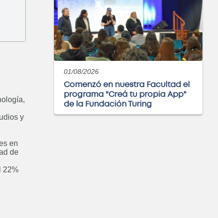
ría Electromecánica
Próximamente
01/08/2026
Comenzó en nuestra Facultad el
programa "Creá tu propia App"
nología,
de la Fundación Turing
udios y
eniería Química
Próximamente
res en
dad de
el 22%
álisis y visualización
atos con PowerBI