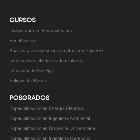
CURSOS
Ingeniería Industrial
Diplomatura en Bioarquitectura
Próximamente
Excel básico
Análisis y visualización de datos con PowerBI
Instalaciones eléctricas domiciliarias
Ingeniería Química
Instalador de Aire Split
Próximamente
Solidworks Básico
POSGRADOS
Ingeniería en Sistemas de
Especialización en Energía Eléctrica
Información
Especialización en Ingeniería Ambiental
Próximamente
Especialización en Docencia Universitaria
Especialización en Ingeniería Gerencial