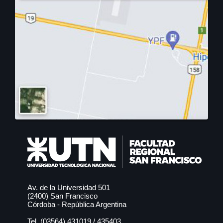
Posgrado: Especialización en
Higiene y Seguridad en el Trabajo
Próximamente
Posgrado: Especialización en
Ingeniería Ambiental
Próximamente
Tecnicatura Universitaria en
Av. de la Universidad 501
Programación
(2400) San Francisco
Córdoba - República Argentina
Próximamente
Tel. (03564)
431019
/
435403