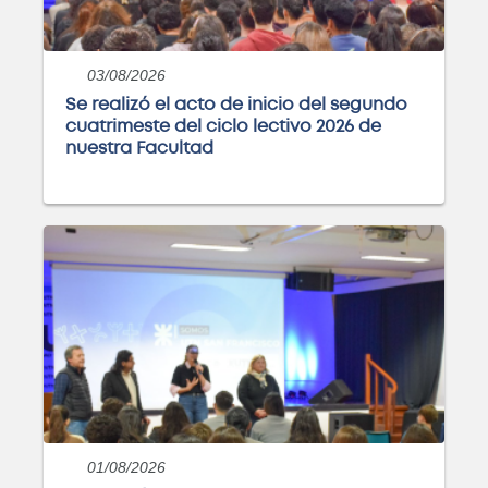
03/08/2026
Curso: Diplomatura en
Se realizó el acto de inicio del segundo
Bioarquitectura
cuatrimeste del ciclo lectivo 2026 de
nuestra Facultad
ABIERTO
Posgrado: Especialización en
Ingeniería Gerencial
ABIERTO
Posgrado: Maestría en
Administración de Negocios
01/08/2026
ABIERTO