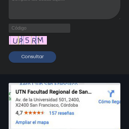
Posgrado: Especialización en
Minería de Datos
Próximamente
Posgrado: Maestría en Ingeniería
Ambiental
Próximamente
Posgrado: Maestría en Minería de
Datos
Próximamente