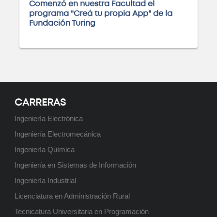
Comenzó en nuestra Facultad el
programa "Creá tu propia App" de la
Fundación Turing
Ingeniería Electrónica
Próximamente
CARRERAS
Ingeniería Electromecánica
Ingeniería Electrónica
Próximamente
Ingeniería Electromecánica
Ingeniería Química
Ingeniería en Sistemas de Información
Licenciatura en Administración
Ingeniería Industrial
Rural
Licenciatura en Administración Rural
Próximamente
Tecnicatura Universitaria en Programación