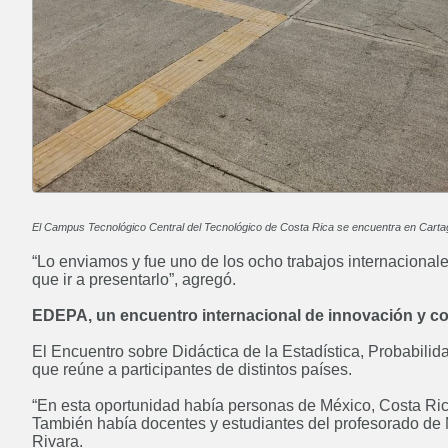
de Datos
Próximamente
Tecnicatura Universitaria en
Programación
Próximamente
El Campus Tecnológico Central del Tecnológico de Costa Rica se encuentra en Cartag
“Lo enviamos y fue uno de los ocho trabajos internacional
que ir a presentarlo”, agregó.
EDEPA, un encuentro internacional de innovación y c
Curso: Instalador de Aire Split
Próximamente
El Encuentro sobre Didáctica de la Estadística, Probabilid
que reúne a participantes de distintos países.
“En esta oportunidad había personas de México, Costa Rica
También había docentes y estudiantes del profesorado de Ma
Rivara.