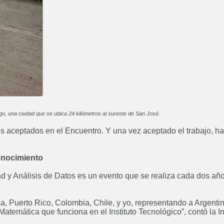
Higiene y Seguridad en el
Inge
Trabajo
Próximamente
Posgrado: Especialización en
Posgrado
Energía Eléctrica
Próximamente
o, una ciudad que se ubica 24 kilómetros al sureste de San José.
es aceptados en el Encuentro. Y una vez aceptado el trabajo, h
onocimiento
Curso: Solidworks Básico
Próximamente
ad y Análisis de Datos es un evento que se realiza cada dos añ
, Puerto Rico, Colombia, Chile, y yo, representando a Argentin
temática que funciona en el Instituto Tecnológico”, contó la In