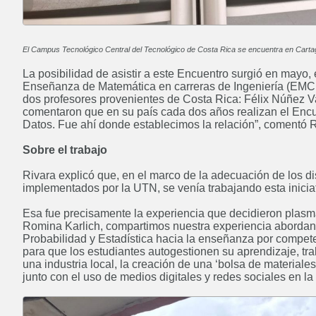
El Campus Tecnológico Central del Tecnológico de Costa Rica se encuentra en Cartag
La posibilidad de asistir a este Encuentro surgió en mayo,
Posgrado: Especialización en
Enseñanza de Matemática en carreras de Ingeniería (EMCI),
Docencia Universitaria
dos profesores provenientes de Costa Rica: Félix Núñez
ABIERTO
comentaron que en su país cada dos años realizan el Encue
Datos. Fue ahí donde establecimos la relación”, comentó R
Sobre el trabajo
Rivara explicó que, en el marco de la adecuación de los 
Posgrado: Maestría en
implementados por la UTN, se venía trabajando esta inicia
Administración de Negocios
Esa fue precisamente la experiencia que decidieron plasmar: 
ABIERTO
Romina Karlich, compartimos nuestra experiencia abordan
Probabilidad y Estadística hacia la enseñanza por competen
para que los estudiantes autogestionen su aprendizaje, tr
una industria local, la creación de una ‘bolsa de materiales
junto con el uso de medios digitales y redes sociales en la
Licenciatura en Administración
Rural