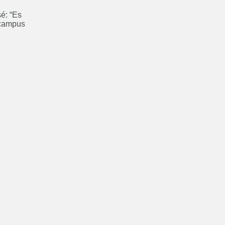
sé: “Es
 campus