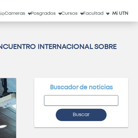
l
Servicios
Obs. Astronómico
Correo
Clima
Carreras
Posgrados
Cursos
Facultad
Mi UTN
cio
ENCUENTRO INTERNACIONAL SOBRE
Buscador de noticias
Buscar