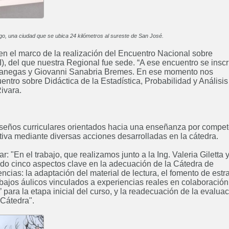
o, una ciudad que se ubica 24 kilómetros al sureste de San José.
 en el marco de la realización del Encuentro Nacional sobre
Curso: Diplomatura en
Posgrado
 del que nuestra Regional fue sede. “A ese encuentro se inscr
Bioarquitectura
Ing
 Vanegas y Giovanni Sanabria Bremes. En ese momento nos
ABIERTO
ntro sobre Didáctica de la Estadística, Probabilidad y Análisis
ivara.
diseños curriculares orientados hacia una enseñanza por compe
Ingeniería Electrónica
Ingenie
tiva mediante diversas acciones desarrolladas en la cátedra.
Próximamente
"En el trabajo, que realizamos junto a la Ing. Valeria Giletta y 
do cinco aspectos clave en la adecuación de la Cátedra de
cias: la adaptación del material de lectura, el fomento de estr
abajos áulicos vinculados a experiencias reales en colaboració
’ para la etapa inicial del curso, y la readecuación de la evalua
 Cátedra".
Ingeniería Industrial
Ing
Próximamente