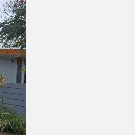
Curso: Excel básico
Curso: An
Próximamente
de d
Posgrado: Especialización en
Posg
Minería de Datos
Inge
Próximamente
Posgrado: Especialización en
Posgrado