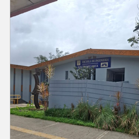
Próximamente
Ingeniería en Sistemas de
Información
Próximamente
Curso: Instalaciones eléctricas
domiciliarias
Próximamente
Posgrado: Maestría en Minería