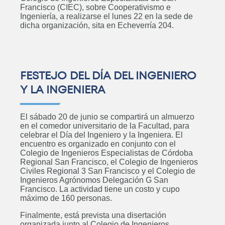
Francisco (CIEC), sobre Cooperativismo e
Próximamente
Ingeniería, a realizarse el lunes 22 en la sede de
dicha organización, sita en Echeverría 204.
Curso: Instalaciones eléctricas
domiciliarias
FESTEJO DEL DÍA DEL INGENIERO
Próximamente
Y LA INGENIERA
El sábado 20 de junio se compartirá un almuerzo
en el comedor universitario de la Facultad, para
celebrar el Día del Ingeniero y la Ingeniera. El
Posgrado: Especialización en
encuentro es organizado en conjunto con el
Colegio de Ingenieros Especialistas de Córdoba
Minería de Datos
Regional San Francisco, el Colegio de Ingenieros
Próximamente
Civiles Regional 3 San Francisco y el Colegio de
Ingenieros Agrónomos Delegación G San
Francisco. La actividad tiene un costo y cupo
máximo de 160 personas.
Finalmente, está prevista una disertación
Posgrado: Maestría en Ingeniería
organizada junto al Colegio de Ingenieros