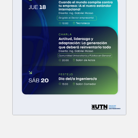
Posgrado: Especialización en
Ingeniería Ambiental
Próximamente
Tecnicatura Universitaria en
Programación
Próximamente
Posgrado: Especialización en
Energía Eléctrica
Próximamente