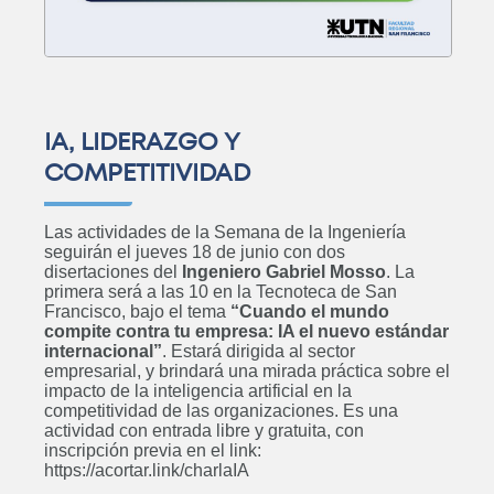
Ingeniería Electromecánica
Próximamente
IA, LIDERAZGO Y
COMPETITIVIDAD
Licenciatura en Administración
Rural
Las actividades de la Semana de la Ingeniería
Próximamente
seguirán el jueves 18 de junio con dos
disertaciones del
Ingeniero Gabriel Mosso
. La
primera será a las 10 en la Tecnoteca de San
Francisco, bajo el tema
“Cuando el mundo
compite contra tu empresa: IA el nuevo estándar
internacional”
. Estará dirigida al sector
Ingeniería Industrial
empresarial, y brindará una mirada práctica sobre el
Próximamente
impacto de la inteligencia artificial en la
competitividad de las organizaciones. Es una
actividad con entrada libre y gratuita, con
inscripción previa en el link:
https://acortar.link/charlaIA