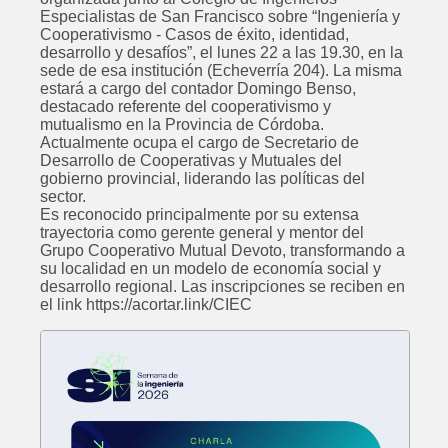
Ambiental
Especialistas de San Francisco sobre “Ingeniería y
Cooperativismo - Casos de éxito, identidad,
Próximamente
desarrollo y desafíos”, el lunes 22 a las 19.30, en la
sede de esa institución (Echeverría 204). La misma
estará a cargo del contador Domingo Benso,
destacado referente del cooperativismo y
mutualismo en la Provincia de Córdoba.
Actualmente ocupa el cargo de Secretario de
Posgrado: Maestría en Minería de
Desarrollo de Cooperativas y Mutuales del
Datos
gobierno provincial, liderando las políticas del
Próximamente
sector.
Es reconocido principalmente por su extensa
trayectoria como gerente general y mentor del
Grupo Cooperativo Mutual Devoto, transformando a
su localidad en un modelo de economía social y
desarrollo regional. Las inscripciones se reciben en
Posgrado: Especialización en
el link https://acortar.link/CIEC
Higiene y Seguridad en el Trabajo
Próximamente