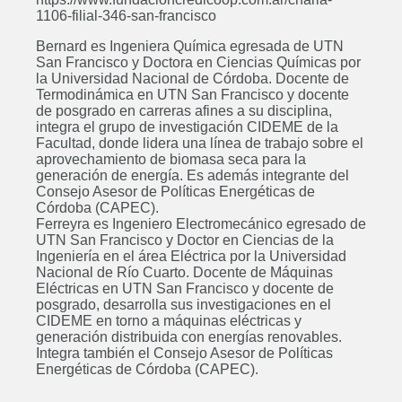
1106-filial-346-san-francisco
Bernard es Ingeniera Química egresada de UTN
San Francisco y Doctora en Ciencias Químicas por
la Universidad Nacional de Córdoba. Docente de
Termodinámica en UTN San Francisco y docente
de posgrado en carreras afines a su disciplina,
integra el grupo de investigación CIDEME de la
Facultad, donde lidera una línea de trabajo sobre el
aprovechamiento de biomasa seca para la
Posgrado: Especialización en
generación de energía. Es además integrante del
Docencia Universitaria
Consejo Asesor de Políticas Energéticas de
ABIERTO
Córdoba (CAPEC).
Ferreyra es Ingeniero Electromecánico egresado de
UTN San Francisco y Doctor en Ciencias de la
Ingeniería en el área Eléctrica por la Universidad
Nacional de Río Cuarto. Docente de Máquinas
Eléctricas en UTN San Francisco y docente de
Curso: Diplomatura en
posgrado, desarrolla sus investigaciones en el
Bioarquitectura
CIDEME en torno a máquinas eléctricas y
generación distribuida con energías renovables.
ABIERTO
Integra también el Consejo Asesor de Políticas
Energéticas de Córdoba (CAPEC).