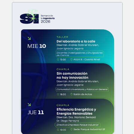
Posgrado: Especialización en
Ingeniería Gerencial
ABIERTO
Posgrado: Maestría en
Administración de Negocios
ABIERTO
Ingeniería Electrónica
Próximamente