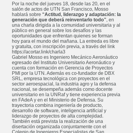
Ingeniería Química
Por la noche del jueves 18, desde las 20, en el
Próximamente
salón de actos de UTN San Francisco, Mosso
hablará sobre
“Actitud, liderazgo y adaptación: la
generación que deberá reinventarlo todo”
, en
una charla dirigida a la comunidad universitaria y al
público en general sobre los desafíos y las
oportunidades que enfrentan quienes se forman
Ingeniería en Sistemas de
hoy para el mundo del mañana. La entreda es libre
y gratuita, con inscripción previa, a través del link
Información
https://acortar.link/charla3
Próximamente
Gabriel Mosso es Ingeniero Mecánico Aeronáutico
egresado del Instituto Universitario Aeronáutico y
cuenta con formación en Gerencia de Proyectos
PMI por la UTN. Además es co-fundador de DBX
SRL, empresa tecnológica con proyectos en el
sector aeroespacial, la industria agro y la defensa
Curso: Excel básico
nacional, se desempeña además como docente
Próximamente
universitario en la UNRaf y tiene experiencia previa
en FAdeA y en el Ministerio de Defensa. Su
trayectoria combina ingeniería de producto,
desarrollo de software, inteligencia artificial y
liderazgo de proyectos de alta complejidad.
También está prevista la realización de una
Curso: Análisis y visualización de
disertación organizada conjuntamente con el
datos con PowerBI
Colegio de Ingenieros Especialistas de San