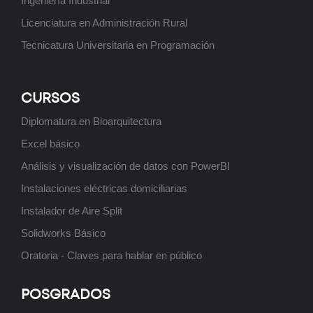
Ingeniería Industrial
Licenciatura en Administración Rural
Tecnicatura Universitaria en Programación
Posgrado: Especialización en
Higiene y Seguridad en el Trabajo
CURSOS
Próximamente
Diplomatura en Bioarquitectura
Excel básico
Análisis y visualización de datos con PowerBI
Posgrado: Especialización en
Instalaciones eléctricas domiciliarias
Ingeniería Ambiental
Próximamente
Instalador de Aire Split
Solidworks Básico
Oratoria - Claves para hablar en público
Tecnicatura Universitaria en
POSGRADOS
Programación