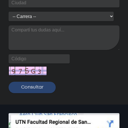
Curso: Solidworks Básico
Próximamente
Curso: Oratoria - Claves para
hablar en público
Próximamente