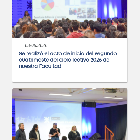
Curso: Excel básico
Próximamente
03/08/2026
Se realizó el acto de inicio del segundo
cuatrimeste del ciclo lectivo 2026 de
nuestra Facultad
Curso: Análisis y visualización de
datos con PowerBI
Próximamente
Curso: Instalaciones eléctricas
domiciliarias
Próximamente