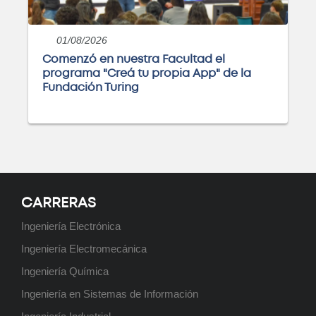
01/08/2026
Posgrado: Especialización en
Comenzó en nuestra Facultad el
Minería de Datos
programa "Creá tu propia App" de la
Fundación Turing
Próximamente
Posgrado: Maestría en Ingeniería
Ambiental
Próximamente
CARRERAS
Ingeniería Electrónica
Ingeniería Electromecánica
Ingeniería Química
Posgrado: Maestría en Minería de
Datos
Ingeniería en Sistemas de Información
Próximamente