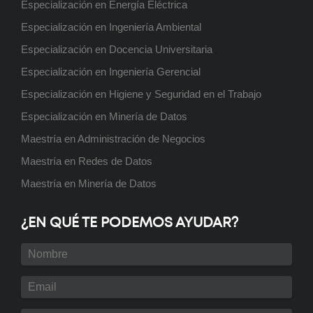
Próximamente
Especialización en Energía Eléctrica
Especialización en Ingeniería Ambiental
Especialización en Docencia Universitaria
Especialización en Ingeniería Gerencial
Posgrado: Especialización en
Especialización en Higiene y Seguridad en el Trabajo
Energía Eléctrica
Próximamente
Especialización en Minería de Datos
Maestría en Administración de Negocios
Maestría en Redes de Datos
Maestría en Minería de Datos
Posgrado: Maestría en Redes de
Datos
Próximamente
¿EN QUÉ TE PODEMOS AYUDAR?
Curso: Instalador de Aire Split
Próximamente