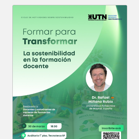
Docencia Universitaria
ABIERTO
Curso: Diplomatura en
Bioarquitectura
ABIERTO
Posgrado: Especialización en
Ingeniería Gerencial
ABIERTO
Posgrado: Maestría en