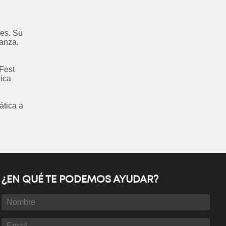
: Maestría en Redes
de Datos
les. Su
Próximamente
ñanza,
 Fest
tica
ática a
¿EN QUÉ TE PODEMOS AYUDAR?