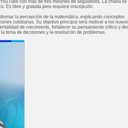
 YouTube con más de tres millones de seguidores. La charla se
ABIERTO
o. Es libre y gratuita pero requiere inscripción.
ansformar la percepción de la matemática, explicando conceptos
ones cotidianas. Su objetivo principal será motivar a los nuev
ntalidad de crecimiento, fortalecer su pensamiento crítico y de
la toma de decisiones y la resolución de problemas.
Ingeniería Electrónica
Ingenie
Próximamente
Ingeniería Industrial
Ing
Próximamente
Curso: Excel básico
Curso: An