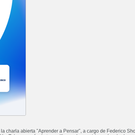
Curso: Diplomatura en
Posgrado
Bioarquitectura
Ing
 a la charla abierta "Aprender a Pensar", a cargo de Federico Sho