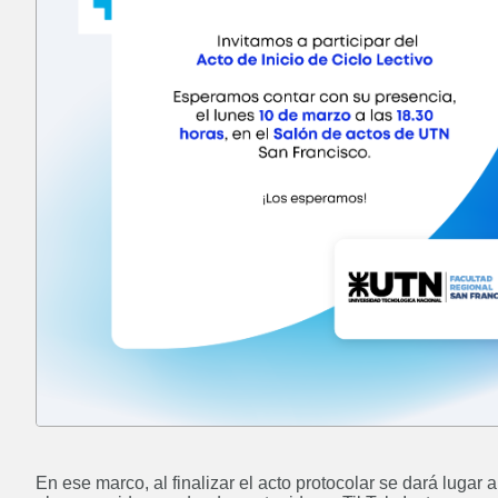
Posgrado: Especialización en
Docencia Universitaria
En ese marco, al finalizar el acto protocolar se dará lugar