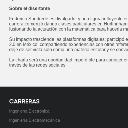
Tecnicatura Universitaria en
Sobre el disertante
Programación
Federico Shortrede es divulgador y una figura influyente 
Próximamente
carrera comenzó dando clases particulares en Hurlingham,
fusionando la actuación con la matemática para hacerla má
Su impacto trasciende las plataformas digitales: participó
2.0 en México, compartiendo experiencias con otros refer
deje de ser vista solo como una materia escolar y se conv
Curso: Instalador de Aire Split
Próximamente
La charla será una oportunidad imperdible para conocer en
través de las redes sociales.
CARRERAS
Ingeniería Electrónica
Ingeniería Electromecánica