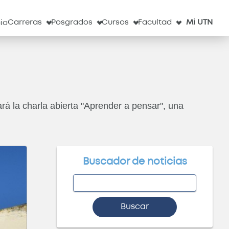
l
Servicios
Obs. Astronómico
Correo
Clima
Carreras
Posgrados
Cursos
Facultad
Mi UTN
cio
rá la charla abierta "Aprender a pensar", una
Buscador de noticias
Buscar