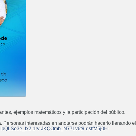
Próximamente
de d
Posgrado: Especialización en
Posg
Minería de Datos
Inge
Próximamente
Posgrado: Especialización en
Posgrado
Higiene y Seguridad en el
Inge
Trabajo
Próximamente
antes, ejemplos matemáticos y la participación del público.
via. Personas interesadas en anotarse podrán hacerlo llenando el
1FAIpQLSe3e_Ix2-1rv-JKQOmb_N77Lv6t9-dstfM5j0H-