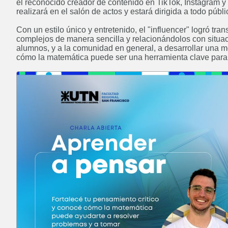
el reconocido creador de contenido en TikTok, Instagram y
ABIERTO
realizará en el salón de actos y estará dirigida a todo públic
Con un estilo único y entretenido, el "influencer" logró tr
complejos de manera sencilla y relacionándolos con situaci
alumnos, y a la comunidad en general, a desarrollar una me
cómo la matemática puede ser una herramienta clave para 
Posgrado: Maestría en
Administración de Negocios
ABIERTO
Licenciatura en Administración
Rural
Próximamente
Ingeniería en Sistemas de