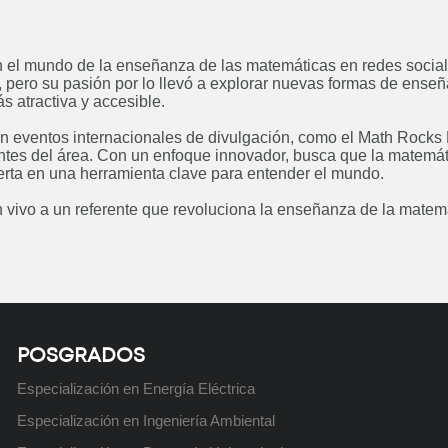
Posgrado: Especialización en
Posgrado
Energía Eléctrica
en el mundo de la enseñanza de las matemáticas en redes socia
Próximamente
 pero su pasión por lo llevó a explorar nuevas formas de ense
s atractiva y accesible.
 en eventos internacionales de divulgación, como el Math Rocks
entes del área. Con un enfoque innovador, busca que la matemá
ierta en una herramienta clave para entender el mundo.
Curso: Solidworks Básico
Próximamente
 vivo a un referente que revoluciona la enseñanza de la matem
POSGRADOS
Especialización en Energía Eléctrica
Especialización en Ingeniería Ambiental