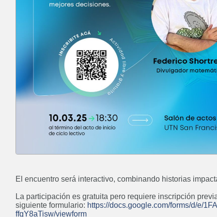
Información
Próximamente
Curso: Instalaciones eléctricas
domiciliarias
Próximamente
Posgrado: Maestría en Minería
de Datos
Próximamente
El encuentro será interactivo, combinando historias impact
La participación es gratuita pero requiere inscripción pre
siguiente formulario:
https://docs.google.com/forms/d/e/
ffgY8aTisw/viewform