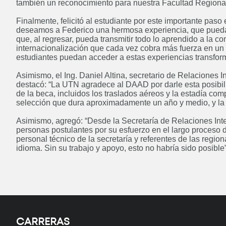
también un reconocimiento para nuestra Facultad Regional
Finalmente, felicitó al estudiante por este importante paso
deseamos a Federico una hermosa experiencia, que pueda 
que, al regresar, pueda transmitir todo lo aprendido a la 
internacionalización que cada vez cobra más fuerza en u
Ingeniería en Sistemas de
estudiantes puedan acceder a estas experiencias transfor
Información
Próximamente
Asimismo, el Ing. Daniel Altina, secretario de Relaciones 
destacó: “La UTN agradece al DAAD por darle esta posibili
de la beca, incluidos los traslados aéreos y la estadía co
selección que dura aproximadamente un año y medio, y la 
Asimismo, agregó: “Desde la Secretaría de Relaciones Int
Curso: Instalaciones eléctricas
personas postulantes por su esfuerzo en el largo proceso
personal técnico de la secretaría y referentes de las regi
domiciliarias
idioma. Sin su trabajo y apoyo, esto no habría sido posible”
Próximamente
Posgrado: Maestría en Minería
de Datos
CARRERAS