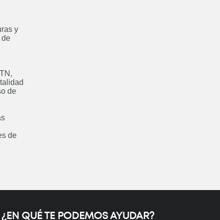
ras y
 de
álisis y visualización
atos con PowerBI
Próximamente
UTN,
talidad
so de
as
rado: Maestría en
es de
niería Ambiental
Próximamente
: Especialización en
niería Ambiental
¿EN QUÉ TE PODEMOS AYUDAR?