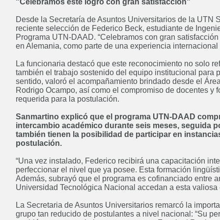
"Celebramos este logro con gran satisfacción"
Desde la Secretaría de Asuntos Universitarios de la UTN S
reciente selección de Federico Beck, estudiante de Ingenie
Programa UTN-DAAD. “Celebramos con gran satisfacción es
Posgrado: Especialización en
en Alemania, como parte de una experiencia internacional 
Docencia Universitaria
La funcionaria destacó que este reconocimiento no solo ref
ABIERTO
también el trabajo sostenido del equipo institucional para 
sentido, valoró el acompañamiento brindado desde el Área 
Rodrigo Ocampo, así como el compromiso de docentes y f
requerida para la postulación.
Sanmartino explicó que el programa UTN-DAAD compre
Posgrado: Maestría en
intercambio académico durante seis meses, seguida por 
Administración de Negocios
también tienen la posibilidad de participar en instanci
ABIERTO
postulación.
“Una vez instalado, Federico recibirá una capacitación in
perfeccionar el nivel que ya posee. Esta formación lingüís
Además, subrayó que el programa es cofinanciado entre am
Universidad Tecnológica Nacional accedan a esta valiosa o
Licenciatura en Administración
La Secretaria de Asuntos Universitarios remarcó la import
Rural
grupo tan reducido de postulantes a nivel nacional: “Su pe
Próximamente