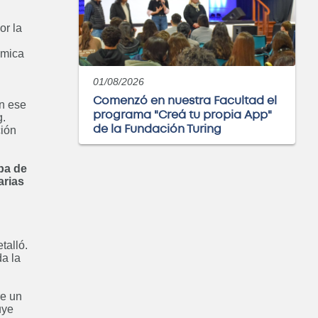
or la
émica
: Especialización en
eniería Gerencial
01/08/2026
ABIERTO
Comenzó en nuestra Facultad el
En ese
programa "Creá tu propia App"
g.
de la Fundación Turing
ción
pa de
ría Electromecánica
arias
Próximamente
talló.
a la
eniería Química
re un
Próximamente
uye