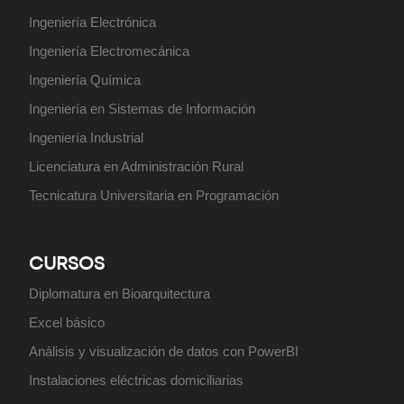
Próximamente
Ingeniería Electrónica
Ingeniería Electromecánica
Ingeniería Química
Ingeniería en Sistemas de Información
Tecnicatura Universitaria en
Ingeniería Industrial
Programación
Licenciatura en Administración Rural
Próximamente
Tecnicatura Universitaria en Programación
CURSOS
Curso: Instalador de Aire Split
Próximamente
Diplomatura en Bioarquitectura
Excel básico
Análisis y visualización de datos con PowerBI
Instalaciones eléctricas domiciliarias