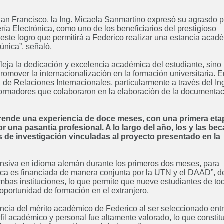
an Francisco, la Ing. Micaela Sanmartino expresó su agrasdo p
ría Electrónica, como uno de los beneficiarios del prestigioso
te logro que permitirá a Federico realizar una estancia acad
Curso: Diplomatura en
Posgrado
única”, señaló.
Bioarquitectura
Ing
leja la dedicación y excelencia académica del estudiante, sino
ABIERTO
promover la internacionalización en la formación universitaria. 
de Relaciones Internacionales, particularmente a través del In
ormadores que colaboraron en la elaboración de la documenta
nde una experiencia de doce meses, con una primera eta
Ingeniería Electrónica
Ingenie
una pasantía profesional. A lo largo del año, los y las bec
Próximamente
as de investigación vinculadas al proyecto presentado en la
tensiva en idioma alemán durante los primeros dos meses, para
tica es financiada de manera conjunta por la UTN y el DAAD”, de
bas instituciones, lo que permite que nueve estudiantes de tod
portunidad de formación en el extranjero.
Ingeniería Industrial
Ing
ancia del mérito académico de Federico al ser seleccionado ent
Próximamente
rfil académico y personal fue altamente valorado, lo que constit