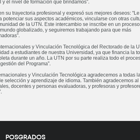
 y el nivel de formación que brindamos”.
 en su trayectoria profesional y expresó sus mejores deseos: “Le
potenciar sus aspectos académicos, vincularse con otras cultu
comunidad de la UTN. Este intercambio se inscribe en un proceso
n mundo globalizado, y seguiremos trabajando para que más
Curso: Excel básico
Curso: An
madoras”.
Próximamente
de d
Internacionales y Vinculación Tecnológica del Rectorado de la 
dad a estudiantes de nuestra Universidad, ya que financia la to
mpleta durante un año. La UTN por su parte realiza todo el proce
gestión del Programa”.
ernacionales y Vinculación Tecnológica agradecemos a todas l
Posgrado: Especialización en
Posg
 de selección y aprendizaje de idioma. También agradecemos al
onales, docentes y personas evaluadoras, y profesoras y profesor
Minería de Datos
Inge
.
Próximamente
Posgrado: Especialización en
Posgrado
Higiene y Seguridad en el
Inge
POSGRADOS