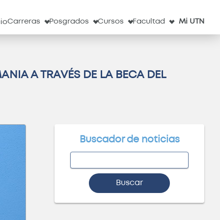
l
Servicios
Obs. Astronómico
Correo
Clima
Carreras
Posgrados
Cursos
Facultad
Mi UTN
cio
NIA A TRAVÉS DE LA BECA DEL
Buscador de noticias
Buscar