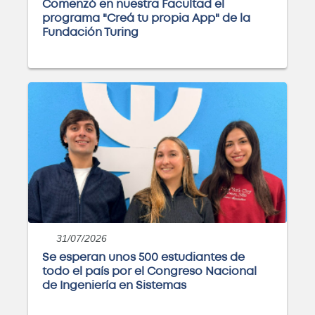
Comenzó en nuestra Facultad el
Curso: Excel básico
programa "Creá tu propia App" de la
Próximamente
Fundación Turing
Curso: Análisis y visualización de
datos con PowerBI
Próximamente
Curso: Instalaciones eléctricas
domiciliarias
31/07/2026
Próximamente
Se esperan unos 500 estudiantes de
todo el país por el Congreso Nacional
de Ingeniería en Sistemas