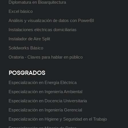
Diplomatura en Bioarquitectura
Posgrado: Especialización en
Excel básico
Higiene y Seguridad en el Trabajo
Análisis y visualización de datos con PowerBI
Próximamente
Instalaciones eléctricas domiciliarias
Instalador de Aire Split
Solidworks Básico
Posgrado: Especialización en
Oratoria - Claves para hablar en público
Ingeniería Ambiental
Próximamente
POSGRADOS
Especialización en Energía Eléctrica
Especialización en Ingeniería Ambiental
Tecnicatura Universitaria en
Especialización en Docencia Universitaria
Programación
Especialización en Ingeniería Gerencial
Próximamente
Especialización en Higiene y Seguridad en el Trabajo