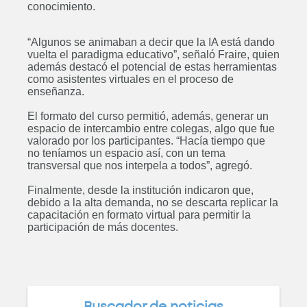
conocimiento.
“Algunos se animaban a decir que la IA está dando
Curso: Diplomatura en
vuelta el paradigma educativo”, señaló Fraire, quien
Bioarquitectura
además destacó el potencial de estas herramientas
ABIERTO
como asistentes virtuales en el proceso de
enseñanza.
El formato del curso permitió, además, generar un
espacio de intercambio entre colegas, algo que fue
valorado por los participantes. “Hacía tiempo que
Posgrado: Especialización en
no teníamos un espacio así, con un tema
transversal que nos interpela a todos”, agregó.
Ingeniería Gerencial
ABIERTO
Finalmente, desde la institución indicaron que,
debido a la alta demanda, no se descarta replicar la
capacitación en formato virtual para permitir la
participación de más docentes.
Posgrado: Maestría en
Administración de Negocios
ABIERTO