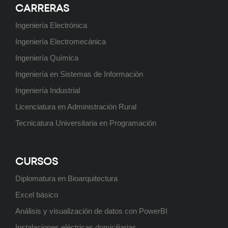
CARRERAS
Próximamente
Ingeniería Electrónica
Ingeniería Electromecánica
Ingeniería Química
Posgrado: Maestría en Ingeniería
Ingeniería en Sistemas de Información
Ambiental
Próximamente
Ingeniería Industrial
Licenciatura en Administración Rural
Tecnicatura Universitaria en Programación
Posgrado: Maestría en Minería de
Datos
CURSOS
Próximamente
Diplomatura en Bioarquitectura
Excel básico
Análisis y visualización de datos con PowerBI
Posgrado: Especialización en
Instalaciones eléctricas domiciliarias