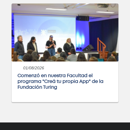
Próximamente
Curso: Análisis y visualización de
datos con PowerBI
Próximamente
01/08/2026
Comenzó en nuestra Facultad el
Curso: Instalaciones eléctricas
programa "Creá tu propia App" de la
domiciliarias
Fundación Turing
Próximamente
Posgrado: Especialización en
Minería de Datos