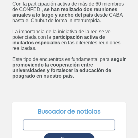
Con la participación activa de más de 60 miembros
Curso: Diplomatura en
de CONFEDI,
se han realizado dos reuniones
Bioarquitectura
anuales a lo largo y ancho del país
desde CABA
hasta el Chubut de forma ininterrumpida.
ABIERTO
La importancia de la iniciativa de la red se ve
potenciada con la
participación activa de
invitados especiales
en las diferentes reuniones
realizadas.
Posgrado: Especialización en
Este tipo de encuentros es fundamental para
seguir
Ingeniería Gerencial
promoviendo la cooperación entre
ABIERTO
universidades y fortalecer la educación de
posgrado en nuestro país.
Posgrado: Maestría en
Administración de Negocios
Buscador de noticias
ABIERTO