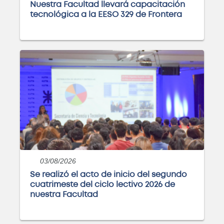
Ingeniería Industrial
Nuestra Facultad llevará capacitación
tecnológica a la EESO 329 de Frontera
Próximamente
Ingeniería Química
Próximamente
Ingeniería en Sistemas de
Información
Próximamente
03/08/2026
Se realizó el acto de inicio del segundo
cuatrimeste del ciclo lectivo 2026 de
nuestra Facultad
Curso: Excel básico